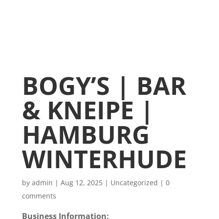
BOGY’S | BAR
& KNEIPE |
HAMBURG
WINTERHUDE
by
admin
|
Aug 12, 2025
|
Uncategorized
|
0
comments
Business Information: