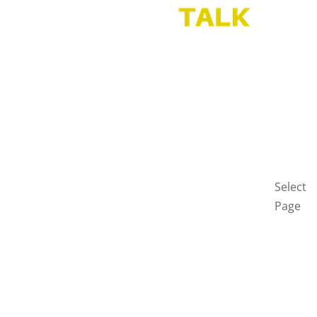
HOME
BLOG
GET
IN
TOUCH
PRIVAC
POLICY
Select
Page
Home
Blog
Get
in
touch